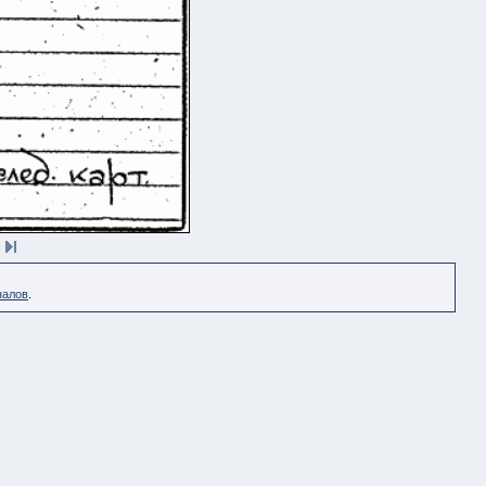
налов
.