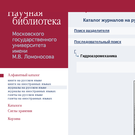
Алфавитный ката
Каталог журналов на р
Поиск разделителя
Последовательный поиск
Г
Гидроаэромеханика
Алфавитный каталог
книги на русском языке
книги на иностранных языках
журналы на русском языке
журналы на иностранных языках
газеты на русском языке
газеты на иностранных языках
Каталоги
Сиглы хранения
Корзина