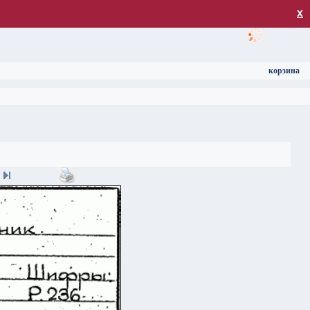
загрузка
х
корзина