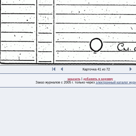
Карточка 41 из 72
заказать
|
добавить в корзину
Заказ журналов с 2005 г. только через
электронный каталог жур