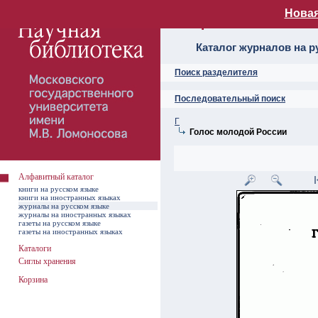
Новая
Алфавитный ката
Каталог журналов на р
Поиск разделителя
Последовательный поиск
Г
Голос молодой России
Алфавитный каталог
книги на русском языке
книги на иностранных языках
журналы на русском языке
журналы на иностранных языках
газеты на русском языке
газеты на иностранных языках
Каталоги
Сиглы хранения
Корзина