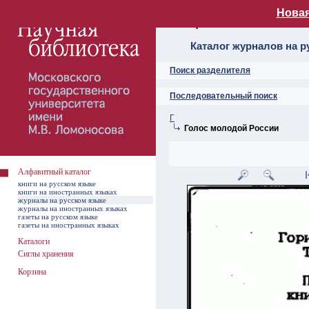
Новая
Алфавитный ката
Каталог журналов на р
Поиск разделителя
Последовательный поиск
Г
Голос молодой России
Алфавитный каталог
книги на русском языке
книги на иностранных языках
журналы на русском языке
журналы на иностранных языках
газеты на русском языке
газеты на иностранных языках
Каталоги
Сиглы хранения
Корзина