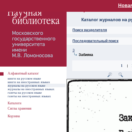
Новая
Алфавитный ката
Каталог журналов на р
Поиск разделителя
Последовательный поиск
З
Забияка
1
|
Алфавитный каталог
книги на русском языке
книги на иностранных языках
журналы на русском языке
журналы на иностранных языках
газеты на русском языке
газеты на иностранных языках
Каталоги
Сиглы хранения
Корзина