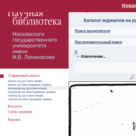
Новая
Алфавитный ката
Каталог журналов на р
Поиск разделителя
Последовательный поиск
И
Извлечение...
Алфавитный каталог
книги на русском языке
книги на иностранных языках
журналы на русском языке
журналы на иностранных языках
газеты на русском языке
газеты на иностранных языках
Каталоги
Сиглы хранения
Корзина