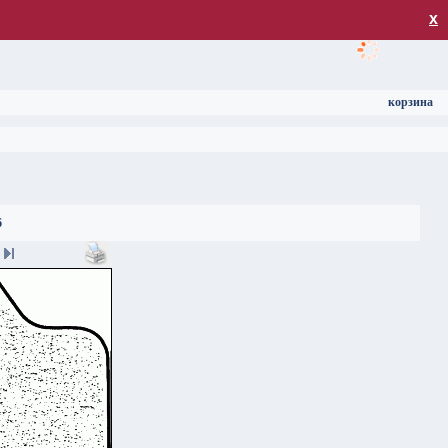
загрузка
х
корзина
6