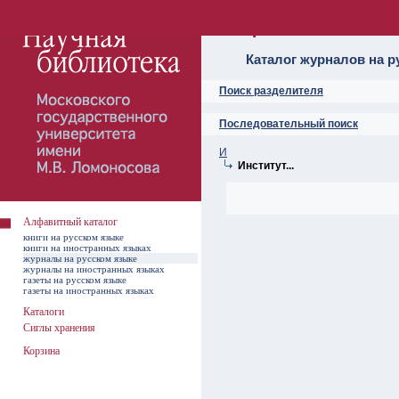
Алфавитный ката
Каталог журналов на р
Поиск разделителя
Последовательный поиск
И
Институт...
Алфавитный каталог
книги на русском языке
книги на иностранных языках
журналы на русском языке
журналы на иностранных языках
газеты на русском языке
газеты на иностранных языках
Каталоги
Сиглы хранения
Корзина