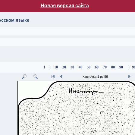
Новая версия сайта
лог НБ МГУ
усском языке
1
10
20
30
40
50
60
70
80
90
9
|
|
Карточка 1 из 96