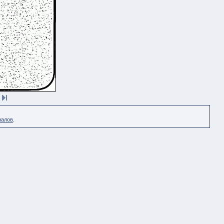
налов
.