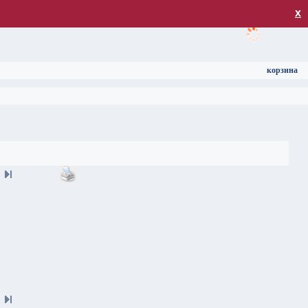
загрузка
х
корзина