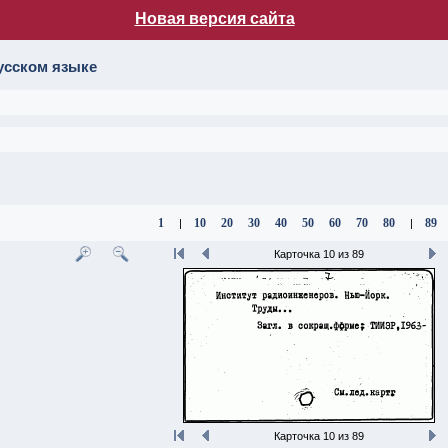
Новая версия сайта
лог НБ МГУ
усском языке
1
10
20
30
40
50
60
70
80
89
|
|
Карточка 10 из 89
Карточка 10 из 89