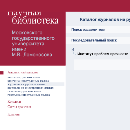
Алфавитный ката
Каталог журналов на р
Поиск разделителя
Последовательный поиск
И
Институт проблем прочности
Алфавитный каталог
книги на русском языке
книги на иностранных языках
журналы на русском языке
журналы на иностранных языках
газеты на русском языке
газеты на иностранных языках
Каталоги
Сиглы хранения
Корзина