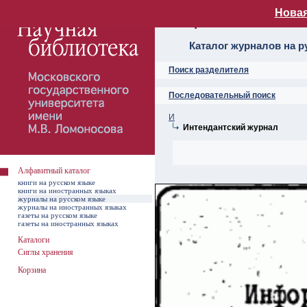
Новая
Алфавитный ката
Каталог журналов на р
Поиск разделителя
Последовательный поиск
И
Интендантский журнал
Алфавитный каталог
книги на русском языке
книги на иностранных языках
журналы на русском языке
журналы на иностранных языках
газеты на русском языке
газеты на иностранных языках
Каталоги
Сиглы хранения
Корзина