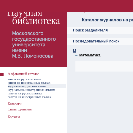
Алфавитный ката
Каталог журналов на р
Поиск разделителя
Последовательный поиск
М
Математика
Алфавитный каталог
книги на русском языке
книги на иностранных языках
журналы на русском языке
журналы на иностранных языках
газеты на русском языке
газеты на иностранных языках
Каталоги
Сиглы хранения
Корзина