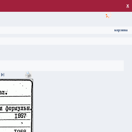
загрузка
х
корзина