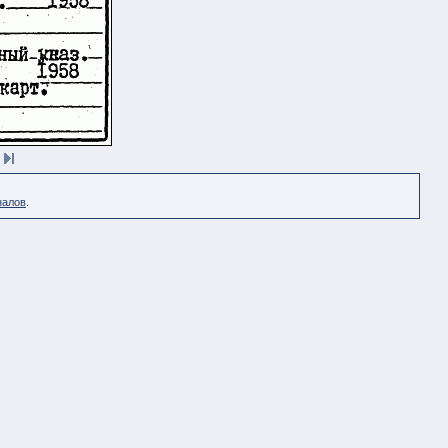
налов
.