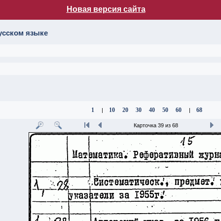
Новая версия сайта
лог НБ МГУ
усском языке
1
10
20
30
40
50
60
68
|
|
Карточка 39 из 68