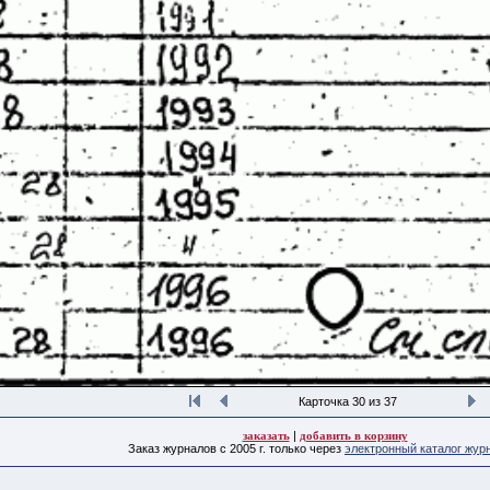
Карточка 30 из 37
заказать
|
добавить в корзину
Заказ журналов с 2005 г. только через
электронный каталог жур