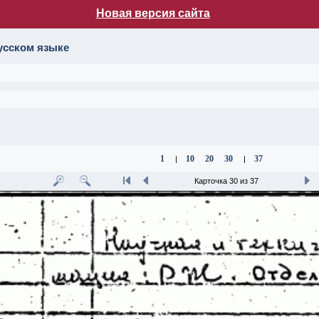
Новая версия сайта
лог НБ МГУ
усском языке
1
10
20
30
37
|
|
Карточка 30 из 37