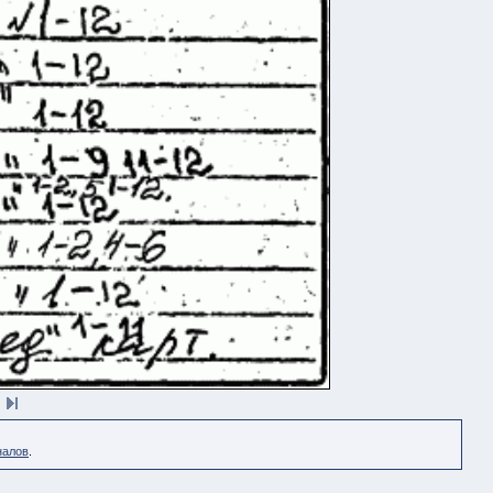
налов
.