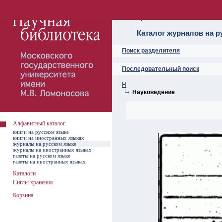
Алфавитный ката
Каталог журналов на р
Поиск разделителя
Последовательный поиск
Н
Науковедение
Алфавитный каталог
книги на русском языке
книги на иностранных языках
журналы на русском языке
журналы на иностранных языках
газеты на русском языке
газеты на иностранных языках
Каталоги
Сиглы хранения
Корзина