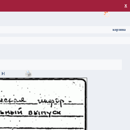
загрузка
х
корзина