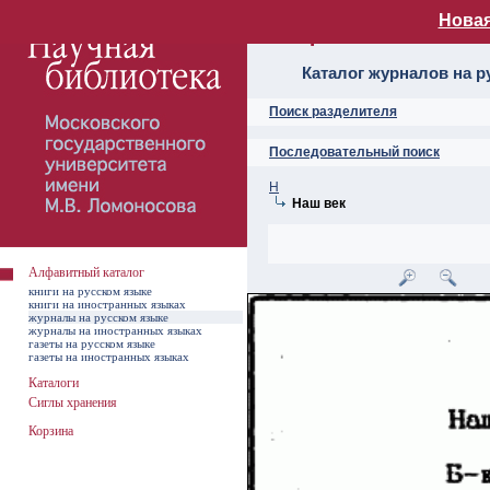
Новая
Алфавитный ката
Каталог журналов на р
Поиск разделителя
Последовательный поиск
Н
Наш век
Алфавитный каталог
книги на русском языке
книги на иностранных языках
журналы на русском языке
журналы на иностранных языках
газеты на русском языке
газеты на иностранных языках
Каталоги
Сиглы хранения
Корзина