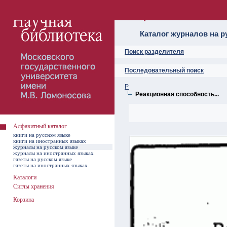
Алфавитный ката
Каталог журналов на р
Поиск разделителя
Последовательный поиск
Р
Реакционная способность...
Алфавитный каталог
книги на русском языке
книги на иностранных языках
журналы на русском языке
журналы на иностранных языках
газеты на русском языке
газеты на иностранных языках
Каталоги
Сиглы хранения
Корзина