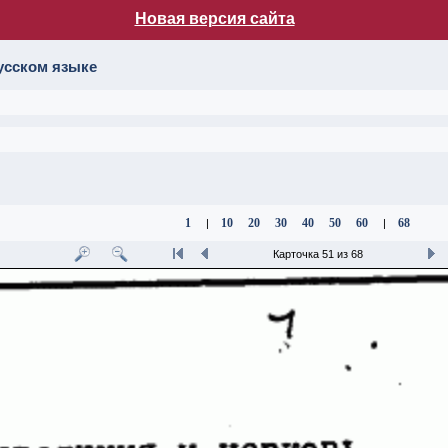
Новая версия сайта
лог НБ МГУ
усском языке
1
10
20
30
40
50
60
68
|
|
Карточка 51 из 68