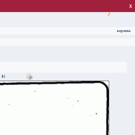
загрузка
х
корзина