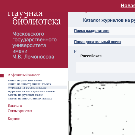
Новая
Алфавитный ката
Каталог журналов на р
Поиск разделителя
Последовательный поиск
Р
Российская...
Алфавитный каталог
книги на русском языке
книги на иностранных языках
журналы на русском языке
журналы на иностранных языках
газеты на русском языке
газеты на иностранных языках
Каталоги
Сиглы хранения
Корзина