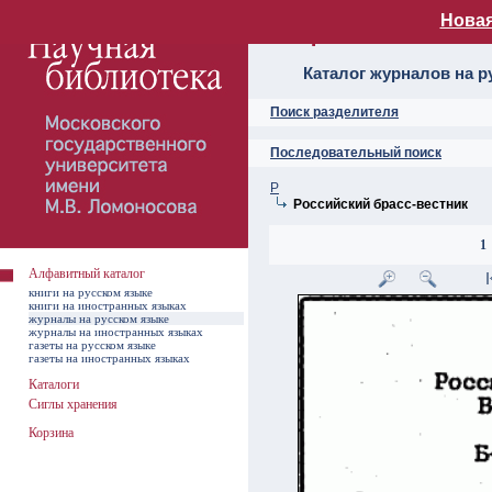
Новая
Алфавитный ката
Каталог журналов на р
Поиск разделителя
Последовательный поиск
Р
Российский брасс-вестник
1
Алфавитный каталог
книги на русском языке
книги на иностранных языках
журналы на русском языке
журналы на иностранных языках
газеты на русском языке
газеты на иностранных языках
Каталоги
Сиглы хранения
Корзина