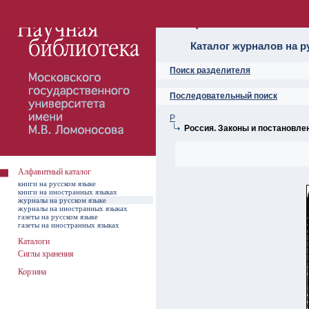
Алфавитный ката
Каталог журналов на р
Поиск разделителя
Последовательный поиск
Р
Россия. Законы и постановле
Алфавитный каталог
книги на русском языке
книги на иностранных языках
журналы на русском языке
журналы на иностранных языках
газеты на русском языке
газеты на иностранных языках
Каталоги
Сиглы хранения
Корзина