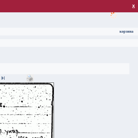
загрузка
х
корзина