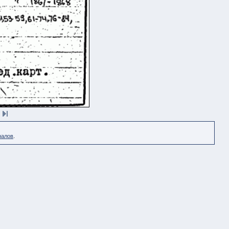
налов
.