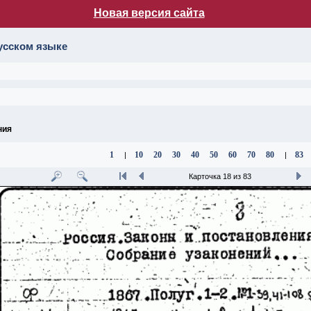
Новая версия сайта
лог НБ МГУ
усском языке
ния
1
10
20
30
40
50
60
70
80
83
|
|
Карточка 18 из 83