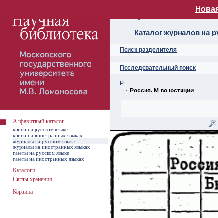
Новая
Алфавитный ката
Каталог журналов на р
Поиск разделителя
Последовательный поиск
Р
Россия. М-во юстиции
Алфавитный каталог
книги на русском языке
книги на иностранных языках
журналы на русском языке
журналы на иностранных языках
газеты на русском языке
газеты на иностранных языках
Каталоги
Сиглы хранения
Корзина