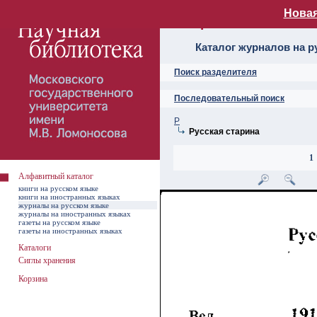
Новая
Алфавитный ката
Каталог журналов на р
Поиск разделителя
Последовательный поиск
Р
Русская старина
1
Алфавитный каталог
книги на русском языке
книги на иностранных языках
журналы на русском языке
журналы на иностранных языках
газеты на русском языке
газеты на иностранных языках
Каталоги
Сиглы хранения
Корзина