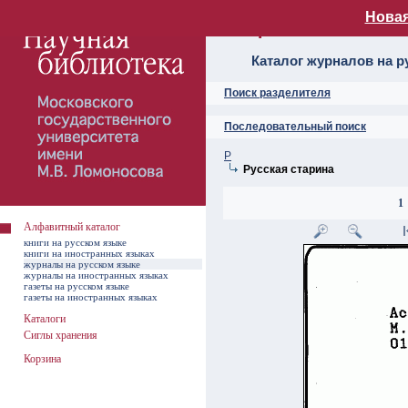
Новая
Алфавитный ката
Каталог журналов на р
Поиск разделителя
Последовательный поиск
Р
Русская старина
1
Алфавитный каталог
книги на русском языке
книги на иностранных языках
журналы на русском языке
журналы на иностранных языках
газеты на русском языке
газеты на иностранных языках
Каталоги
Сиглы хранения
Корзина