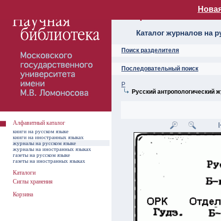
Новая
Алфавитный ката
Каталог журналов на р
Поиск разделителя
Последовательный поиск
Р
Русский антропологический 
Алфавитный каталог
книги на русском языке
книги на иностранных языках
журналы на русском языке
журналы на иностранных языках
газеты на русском языке
газеты на иностранных языках
Каталоги
Сиглы хранения
Корзина