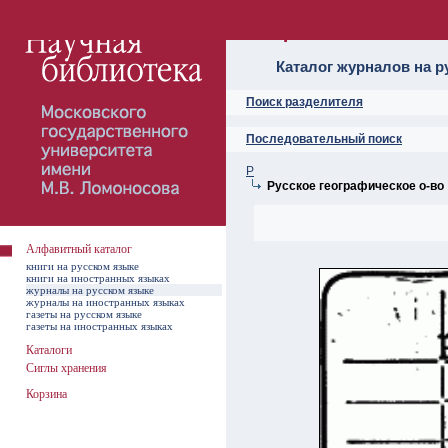
Алфавитный ката
Каталог журналов на р
Поиск разделителя
Последовательный поиск
Р
Русское географическое о-во
Алфавитный каталог
книги на русском языке
книги на иностранных языках
журналы на русском языке
журналы на иностранных языках
газеты на русском языке
газеты на иностранных языках
Каталоги
Сиглы хранения
Корзина