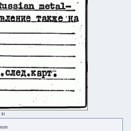
налов
.