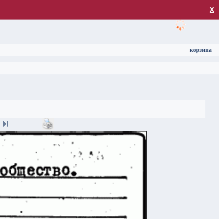
загрузка
х
корзина