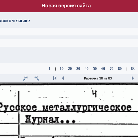
Новая версия сайта
лог НБ МГУ
усском языке
1
10
20
30
40
50
60
70
80
83
|
|
Карточка 38 из 83