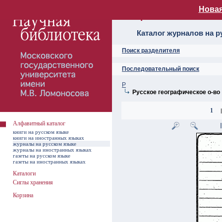
Новая
Алфавитный ката
Каталог журналов на р
Поиск разделителя
Последовательный поиск
Р
Русское географическое о-во
1
|
Алфавитный каталог
книги на русском языке
книги на иностранных языках
журналы на русском языке
журналы на иностранных языках
газеты на русском языке
газеты на иностранных языках
Каталоги
Сиглы хранения
Корзина