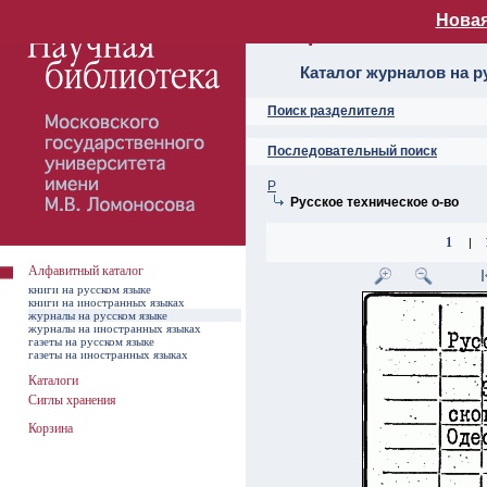
Новая
Алфавитный ката
Каталог журналов на р
Поиск разделителя
Последовательный поиск
Р
Русское техническое о-во
1
|
Алфавитный каталог
книги на русском языке
книги на иностранных языках
журналы на русском языке
журналы на иностранных языках
газеты на русском языке
газеты на иностранных языках
Каталоги
Сиглы хранения
Корзина