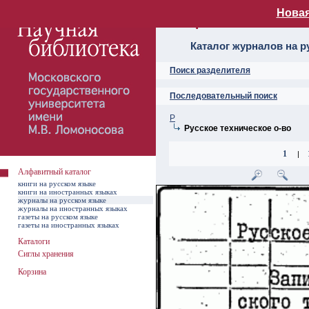
Новая
Алфавитный ката
Каталог журналов на р
Поиск разделителя
Последовательный поиск
Р
Русское техническое о-во
1
|
Алфавитный каталог
книги на русском языке
книги на иностранных языках
журналы на русском языке
журналы на иностранных языках
газеты на русском языке
газеты на иностранных языках
Каталоги
Сиглы хранения
Корзина