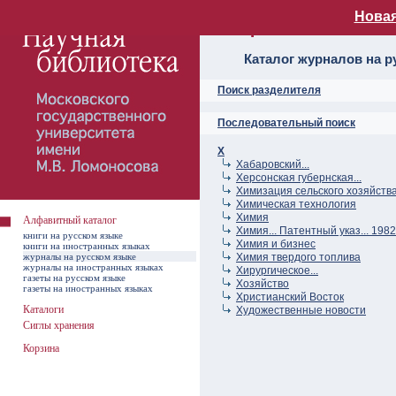
Новая
Алфавитный ката
Каталог журналов на р
Поиск разделителя
Последовательный поиск
Х
Хабаровский...
Херсонская губернская...
Химизация сельского хозяйств
Химическая технология
Химия
Алфавитный каталог
Химия... Патентный указ... 1982
книги на русском языке
Химия и бизнес
книги на иностранных языках
журналы на русском языке
Химия твердого топлива
журналы на иностранных языках
Хирургическое...
газеты на русском языке
Хозяйство
газеты на иностранных языках
Христианский Восток
Каталоги
Художественные новости
Сиглы хранения
Корзина