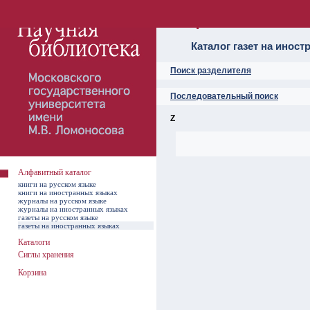
Алфавитный ката
Каталог газет на инос
Поиск разделителя
Последовательный поиск
Z
Алфавитный каталог
книги на русском языке
книги на иностранных языках
журналы на русском языке
журналы на иностранных языках
газеты на русском языке
газеты на иностранных языках
Каталоги
Сиглы хранения
Корзина