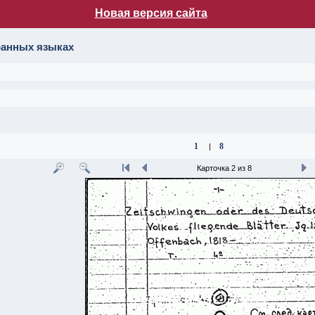
Новая версия сайта
лог НБ МГУ
транных языках
1
8
|
Карточка 2 из 8