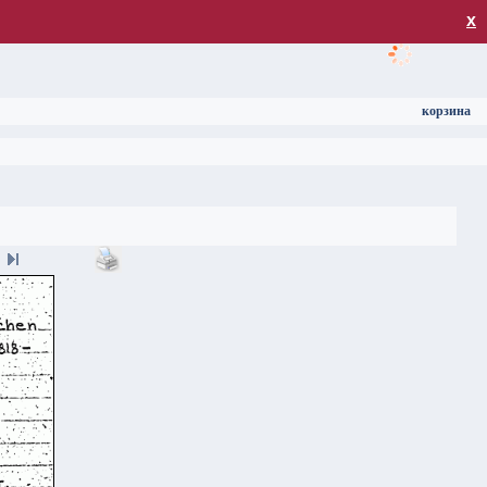
загрузка
х
корзина