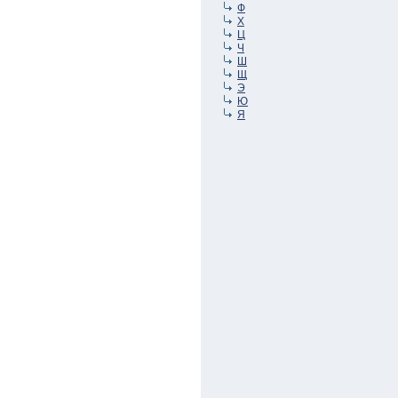
Ф
Х
Ц
Ч
Ш
Щ
Э
Ю
Я