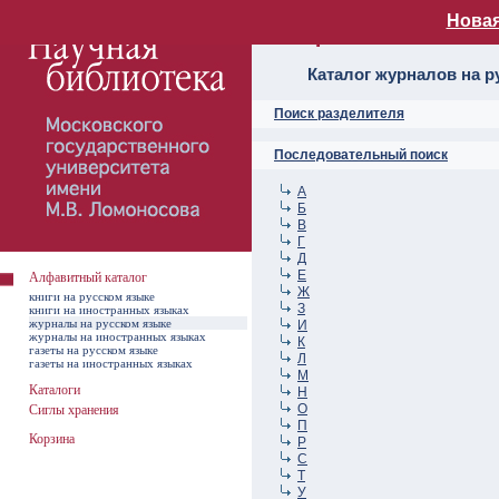
Новая
Алфавитный ката
Каталог журналов на р
Поиск разделителя
Последовательный поиск
А
Б
В
Г
Д
Е
Алфавитный каталог
Ж
книги на русском языке
З
книги на иностранных языках
журналы на русском языке
И
журналы на иностранных языках
К
газеты на русском языке
Л
газеты на иностранных языках
М
Каталоги
Н
О
Сиглы хранения
П
Корзина
Р
С
Т
У