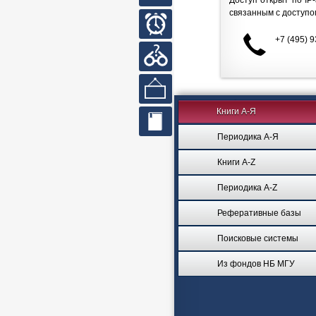
Доступ открыт по IP
кабинет
связанным с доступо
Часы
работы
+7 (495) 
Вопросы
и ответы
Выставки
Книги А-Я
Сайты
библиотек
Периодика А-Я
Книги A-Z
Периодика A-Z
Реферативные базы
Поисковые системы
Из фондов НБ МГУ