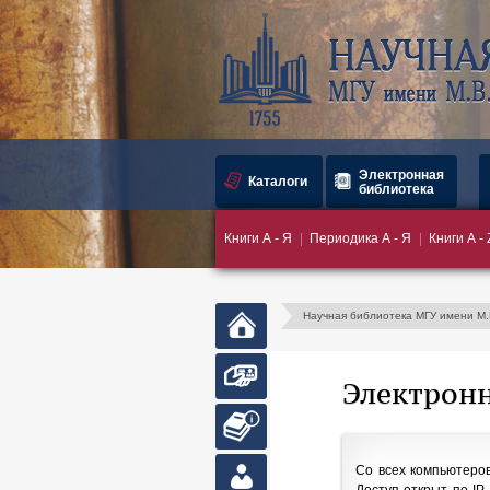
Электронная
Каталоги
библиотека
Книги А - Я
Периодика А - Я
Книги А - 
Научная библиотека МГУ имени М
Главная
страница
Запись в
Электронн
библиотеку
Абонемент
Со всех компьютеров
Личный