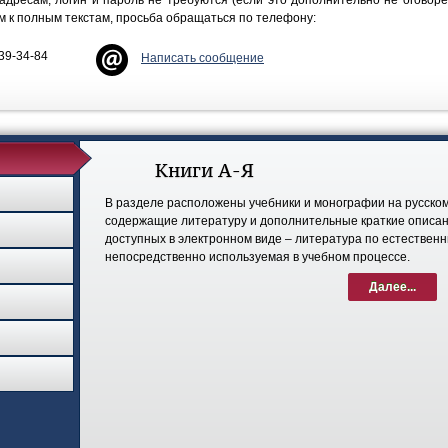
-адресам, логин и пароль не требуются (если это дополнительно не оговоре
м к полным текстам, просьба обращаться по телефону:
939-34-84
Написать сообщение
Книги А-Я
В разделе расположены учебники и монографии на русском
содержащие литературу и дополнительные краткие описани
доступных в электронном виде – литература по естествен
непосредственно используемая в учебном процессе.
Далее...