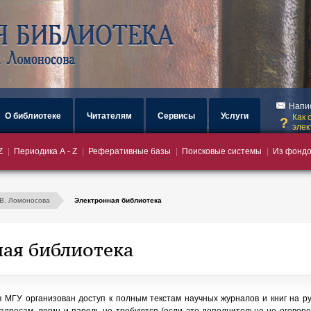
загрузка
Напи
О библиотеке
Читателям
Сервисы
Услуги
Как 
элек
Z
Периодика А - Z
Реферативные базы
Поисковые системы
Из фондо
.В. Ломоносова
Электронная библиотека
ая библиотека
 МГУ организован доступ к полным текстам научных журналов и книг на ру