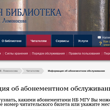
загрузка
Напи
О библиотеке
Читателям
Сервисы
Услуги
Как 
элек
и
Сиглы хранения
Порядок обслуживания
Правила пользования
Пер
.В. Ломоносова
Читателям
Информация об абонементном обслуживании
ия об абонементном обслуживан
 узнать, какими абонементами НБ МГУ Вы може
е номер читательского билета или укажите мес