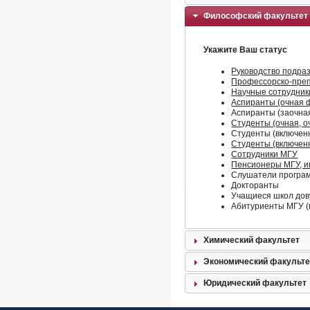
Философский факультет
Укажите Ваш статус
Руководство подра
Профессорско-преп
Научные сотрудник
Аспиранты (очная 
Аспиранты (заочна
Студенты (очная, 
Студенты (включенн
Студенты (включенн
Сотрудники МГУ
Пенсионеры МГУ, 
Слушатели програм
Докторанты
Учащиеся школ дов
Абитуриенты МГУ (в
Химический факультет
Экономический факульте
Юридический факультет