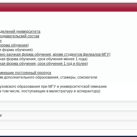
зделений университета
одавательский состав
и
форма обучения)
я форма обучения)
очно-заочная форма обучения, кроме студентов филиалов МГУ)
ая форма обучения, срок обучения менее 1 года)
ая форма обучения, срок обучения 1 год и более)
имеющие постоянный пропуск
м дополнительного образования, стажеры, соискатели
узовского образования при МГУ и университетской гимназии
 том числе, поступающие в магистратуру и аспирантуру)
т