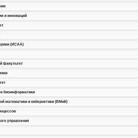
ния
я и инноваций
ет
т
фрики (ИСАА)
й факультет
мики
тет
 и биоинформатики
й математики и кибернетики (ВМиК)
роцессов
ного управления