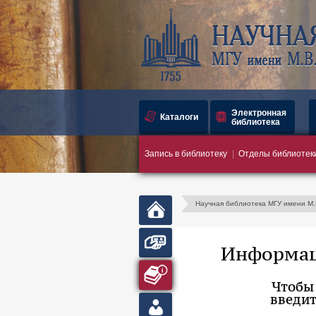
Электронная
Каталоги
библиотека
Запись в библиотеку
Отделы библиотек
Научная библиотека МГУ имени М
Главная
страница
Запись в
Информац
библиотеку
Абонемент
Чтобы
введит
Личный