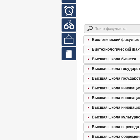
кабинет
Часы
работы
Вопросы
и ответы
Выставки
Биологический факульте
Биотехнологический фак
Сайты
Высшая школа бизнеса
библиотек
Высшая школа государст
Высшая школа государст
Высшая школа инновацион
Высшая школа инновацио
Высшая школа инновацио
Высшая школа культурно
Высшая школа перевода
Высшая школа современ