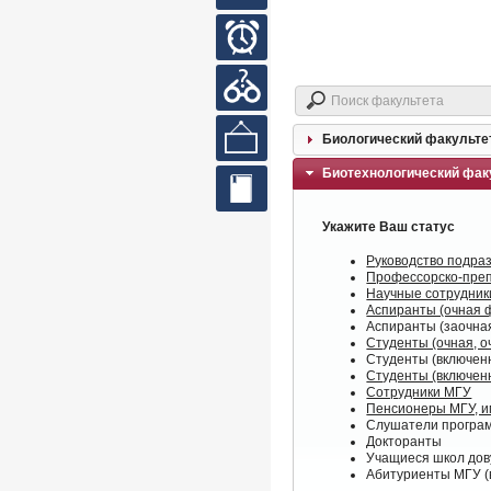
кабинет
Часы
работы
Вопросы
и ответы
Выставки
Биологический факульте
Биотехнологический фак
Сайты
библиотек
Укажите Ваш статус
Руководство подра
Профессорско-преп
Научные сотрудник
Аспиранты (очная 
Аспиранты (заочна
Студенты (очная, 
Студенты (включенн
Студенты (включенн
Сотрудники МГУ
Пенсионеры МГУ, 
Слушатели програм
Докторанты
Учащиеся школ дов
Абитуриенты МГУ (в