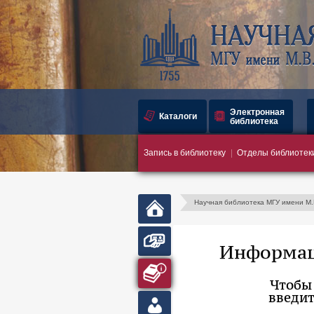
Электронная
Каталоги
библиотека
Запись в библиотеку
Отделы библиотек
Научная библиотека МГУ имени М
Главная
страница
Запись в
Информац
библиотеку
Абонемент
Чтобы
введит
Личный