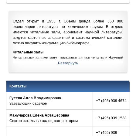
Отдел открыт в 1953 г. Объем фонда более 350 000
экземпляров литературы по химическим наукам. В отделе
имеются читальные залы, абонемент научной литературы;
ведутся карточные алфавитный и систематический каталоги;
можно получить консультацию библиографа.
Читальные залы
Читальными залами могут пользоваться все читатели Научной
библиотеки МГУ. Время выполнения заказов от 5 минут до 1
Развернуть
часа. Заказы, сделанные в пн–пт после 15:00, в выходные и
санитарные дни, выполняются в первый рабочий день к 10:00.
Срок хранения заказов – 5 рабочих дней.
В читальном зале в открытом доступе находятся
Контакты
периодические и справочные издания.
Гусева Алла Владимировна
Абонемент научной литературы
+7 (495) 939 4674
Заведующий отделом
Проводится запись в библиотеку, оформление читательского
билета, выдача литературы на дом. Уточняйте
информацию о
Манучарова Елена Арташесовна
записи в библиотеку
и
об абонементном обслуживании в
+7 (495) 939 1538
Сектор читальных залов, зав. сектором
отделе
.
Аспиранты последнего года обучения обслуживаются при
наличии гарантийного письма от руководства факультетов.
+7 (495) 939