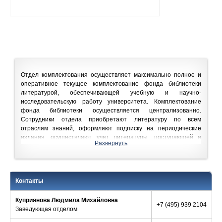
Отдел комплектования осуществляет максимально полное и
оперативное текущее комплектование фонда библиотеки
литературой, обеспечивающей учебную и научно-
исследовательскую работу университета. Комплектование
фонда библиотеки осуществляется централизованно.
Сотрудники отдела приобретают литературу по всем
отраслям знаний, оформляют подписку на периодические
издания, осуществляют учет литературы, поступающей и
Развернуть
выбывающей из фонда библиотеки.
Комплектование фонда библиотеки отечественными
изданиями ведется на основе федерального обязательного
экземпляра Российской книжной палаты. Многоэкземплярная
Контакты
литература приобретается по рекомендациям факультетов на
средства библиотеки, выделенные ректоратом МГУ, а также
Куприянова Людмила Михайловна
+7 (495) 939 2104
при финансовой помощи факультетов. Книги приобретаются
Заведующая отделом
напрямую в издательствах, в книготорговых организациях,