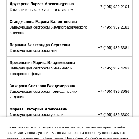
поступают в виде пожертвований от организаций,
Друкарова Лариса Александровна
благотворительных фондов, авторов, читателей, из других
+7 (495) 939 2104
Заместитель заведующего отделом
источников.
С 1930-х гг. в фонд библиотеки поступают защищенные в МГУ
Оганджанова Марина Валентиновна
диссертации и их авторефераты.
Заведующая сектором библиографического
+7 (495) 939 2182
описания
Иностранная литература поступает по международному
книгообмену от зарубежных партнеров, в виде пожертвований,
Паршина Александра Сергеевна
закупается в книготорговых фирмах.
+7 (495) 939 3381
Заведующая сектором книг
Ежегодно в библиотеку поступает около 100 000 экземпляров
книг, журналов, диссертаций и других видов изданий.
Прокопович Марина Владимировна
Заведующая сектором обменного и
+7 (495) 939 4293
Все поступления отражаются в электронном каталоге
резервного фондов
библиотеки после научной обработки изданий.
Захарова Светлана Владимировна
Большое значение в информационном обеспечении учебно-
Заведующая сектором периодических
+7 (495) 939 3986
научного процесса имеет доступ к полнотекстовым и
изданий
реферативным базам данных отечественных и иностранных
журналов и книг, организацией которого отдел комплектования
занимается совместно с отделом электронных ресурсов.
Морева Екатерина Алексеевна
Заведующая сектором учета и
+7 (495) 939 3300
«Положение о работе с пожертвованиями в фонд Научной
распределения книг
библиотеки МГУ».
На нашем сайте используются cookie–файлы, в том числе сервисов веб–
аналитики. Используя сайт, Вы соглашаетесь на обработку персональных
данных при помощи cookie–файлов. Подробнее об обработке персональных