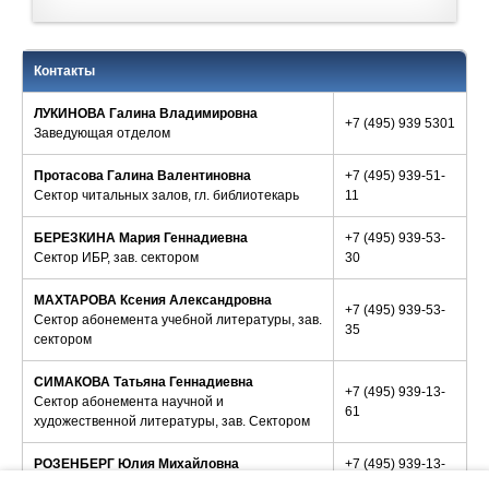
Читальные залы
Читальными залами могут пользоваться все читатели Научной
библиотеки МГУ. Дополнительно открыты
специализированные читальные залы: Французского колледжа
Контакты
и «Ресурсный центр по теории, истории и методологии
перевода».
ЛУКИНОВА Галина Владимировна
+7 (495) 939 5301
Время выполнения заказов – от 5 минут.
Заведующая отделом
Абонемент учебной литературы
Протасова Галина Валентиновна
+7 (495) 939-51-
Проводится запись в библиотеку, оформление читательского
Сектор читальных залов, гл. библиотекарь
11
билета, выдача литературы на дом.
Уточняйте
информацию о
записи в библиотеку
и
об абонементном обслуживании в
отделе
.
БЕРЕЗКИНА Мария Геннадиевна
+7 (495) 939-53-
Время выполнения заказов – от 5 минут. Сроки пользования
Сектор ИБР, зав. сектором
30
литературой – учебный год.
МАХТАРОВА Ксения Александровна
Абонемент научной и художественной литературы
+7 (495) 939-53-
Сектор абонемента учебной литературы, зав.
Выдается научная и художественная литература на
35
сектором
дом.
Уточняйте информацию
об абонементном обслуживании
в отделе
.
СИМАКОВА Татьяна Геннадиевна
Аспиранты последнего года обучения и получающие 2-е
+7 (495) 939-13-
Сектор абонемента научной и
высшее образование обслуживаются при наличии
61
художественной литературы, зав. Сектором
гарантийного письма от руководства факультетов.
Время выполнения заказов – от 5 минут. Сроки пользования
РОЗЕНБЕРГ Юлия Михайловна
+7 (495) 939-13-
литературой – до 2-х месяцев.
Сектор каталогов, зав. сектором
78