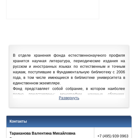
В отделе хранения фонда естественнонаучного профиля
хранится научная литература, периодические издания на
русском и иностранных языках по естественным и точным
наукам, поступившие в Фундаментальную библиотеку с 2006
года, в том числе имеющиеся в библиотеке университета в
единственном экземпляре.
Фонд представляет собой собрание, в котором наиболее
полно представлены: монографии, научные сборники,
Развернуть
продолжающиеся и периодические издания - журналы,
справочники, издания МГУ по профилю научно-
исследовательской и учебной деятельности естественных
факультетов и институтов МГУ.
Контакты
Объем фонда около 50 000 экземпляров, по состоянию на
март 2016 г.
Тараканова Валентина Михайловна
+7 (495) 939 0963