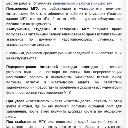
местом работы.
Уточняйте
информацию о записи в библиотеку
.
Пенсионеры МГУ
, не работающие в университете, получают
читательские билеты в абонементе рабочих и служащих (Главное
здание МГУ, сектор «Б», 2 этаж) либо в отделах обслуживания
библиотеки на факультетах.
Абитуриенты, студенты и аспиранты МГУ
получают право
пользования читальными залами библиотеки во время вступительных
экзаменов по документу, удостоверяющему личность, и
экзаменационным листам.
Школьники, учащиеся средних учебных заведений в библиотеке МГУ
не обслуживаются.
Перерегистрация читателей проходит ежегодно
(в течение
учебного года – с сентября по июнь). Для перерегистрации
необходимо вернуть в абонементы библиотеки взятые книги,
получить отметки в читательском билете об отсутствии
задолженности и предоставить продленные документы: студенческий
билет, пропуск или удостоверение МГУ.
При утере
читательского билета читатель должен заявить об этом
факте в отдел, где он его получал, получить обходной лист для
заполнения, после этого получить дубликат билета по обходному
листу.
При выбытии из МГУ
или переходе в другой статус (студент –
магистрант - аспирант - сотрудник) читатель обязан вернуть во все