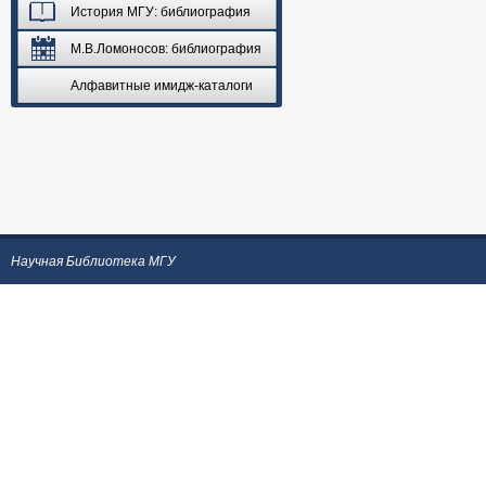
История МГУ: библиография
М.В.Ломоносов: библиография
Алфавитные имидж-каталоги
Научная Библиотека МГУ
;) {-1}