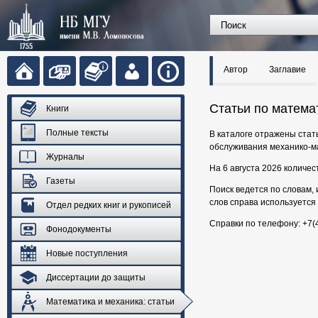
Автор
Заглавие
Статьи по матема
Книги
Полные тексты
В каталоге отражены стат
обслуживания механико-м
Журналы
На 6 августа 2026 количес
Газеты
Поиск ведется по словам, 
слов справа используется 
Отдел редких книг и рукописей
Справки по телефону: +7(
Фонодокументы
Новые поступления
Диссертации до защиты
Математика и механика: статьи