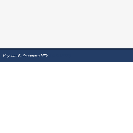
Научная Библиотека МГУ
;) {37318223}